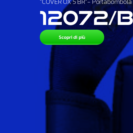
“COVER OX 5 BR”- Portabombola p
12072/
Scopri di più