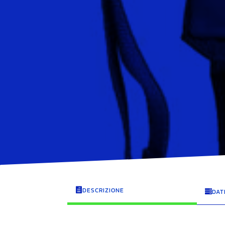
DESCRIZIONE

DAT
