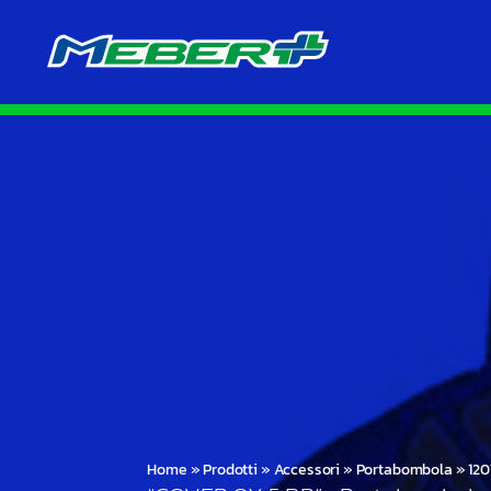
Home
»
Prodotti
»
Accessori
»
Portabombola
»
12