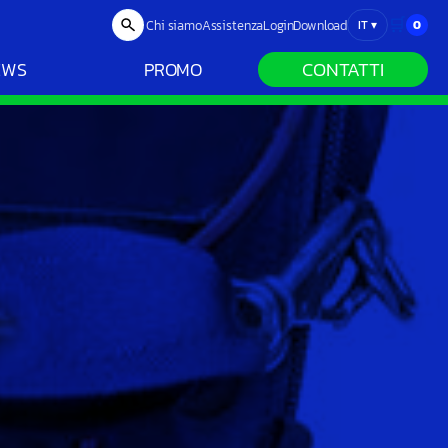
🛒
Chi siamo
Assistenza
Login
Download
0
IT
▾
CONTATTI
EWS
PROMO