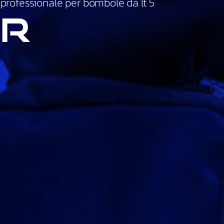
rofessionale per bombole da lt 5
BR