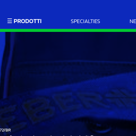
☰ PRODOTTI
SPECIALTIES
N
072/BR