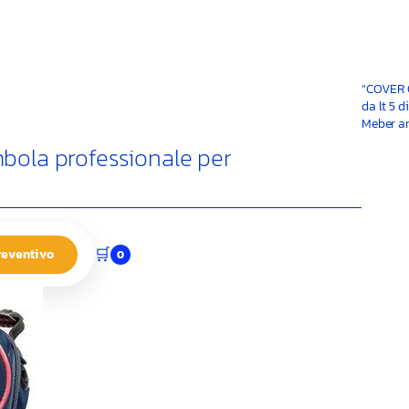
“COVER 
da lt 5 d
Meber ar
bola professionale per
🛒
reventivo
0