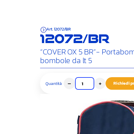
Art. 12072/BR
=
12072/BR
“COVER OX 5 BR”- Portabom
bombole da lt 5
–
+
Richiedi p
Quantità