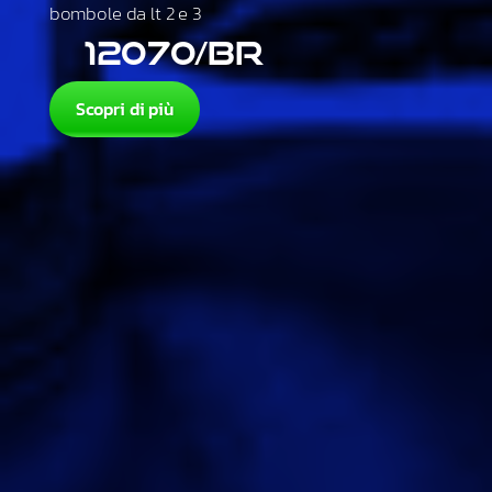
bombole da lt 2 e 3
12070/BR
Scopri di più