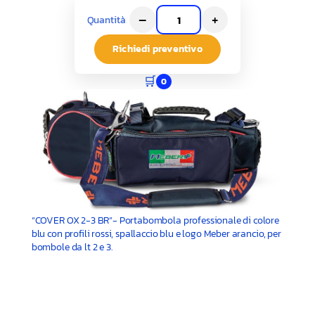
–
+
Quantità
Richiedi preventivo
🛒
0
“COVER OX 2-3 BR”- Portabombola professionale di colore
blu con profili rossi, spallaccio blu e logo Meber arancio, per
bombole da lt 2 e 3.