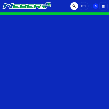
🛒
0
IT
▾
☰