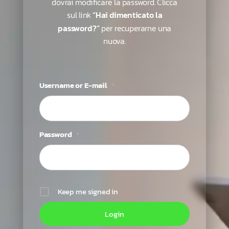
dovrai modificare la password. Clicca
sul link
“Hai dimenticato la
password?”
per recuperarne una
nuova.
Username or E-mail
*
Password
*
Keep me signed in