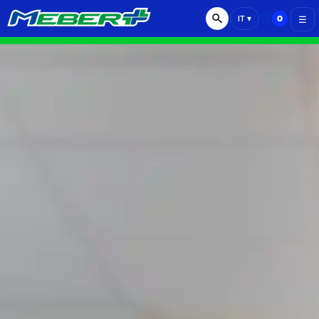
🛒
0
IT
▾
☰