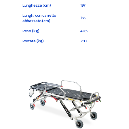
Lunghezza (cm)
197
Lungh. con carrello
165
abbassato (cm)
Peso (kg)
40,5
Portata (kg)
250