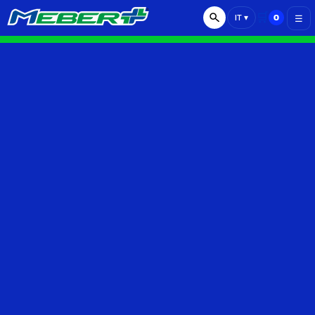
🛒
0
IT
▾
☰