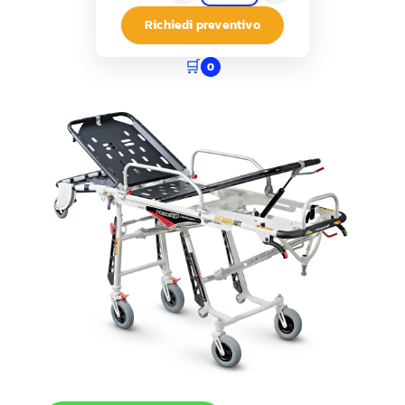
Richiedi preventivo
🛒
0