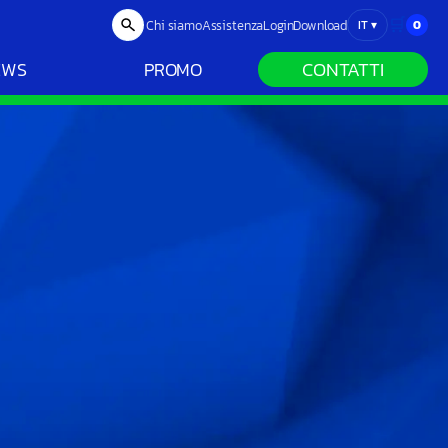
🛒
Chi siamo
Assistenza
Login
Download
0
IT
▾
CONTATTI
EWS
PROMO