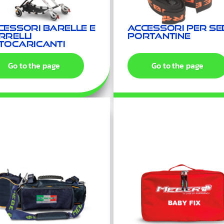
cessori barelle e
Accessori per se
rrelli
portantine
tocaricanti
Go to the page
Go to the page