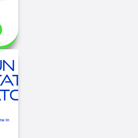
un
tato
to.
ne in