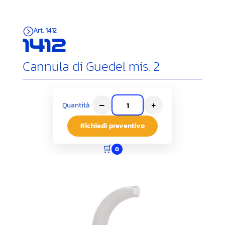
Art. 1412
=
1412
Cannula di Guedel mis. 2
–
+
Quantità
Richiedi preventivo
🛒
0