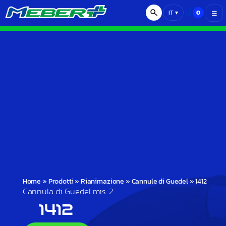
🛒
0
IT
▾
☰
Home
»
Prodotti
»
Rianimazione
»
Cannule di Guedel
»
1412
Cannula di Guedel mis. 2
1412