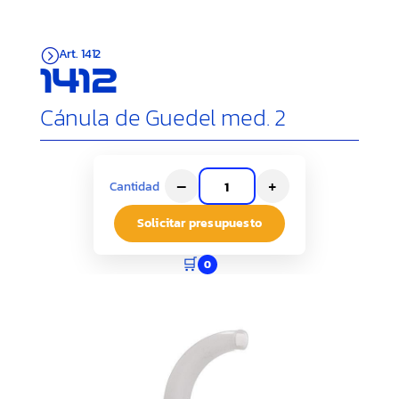
Art. 1412
=
1412
Cánula de Guedel med. 2
–
+
Cantidad
Solicitar presupuesto
🛒
0