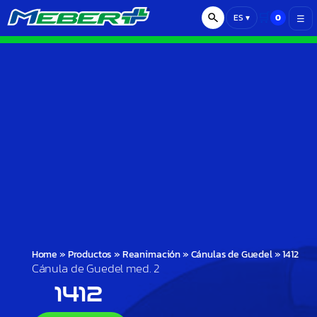
🛒
0
ES
▾
☰
Home
»
Productos
»
Reanimación
»
Cánulas de Guedel
»
1412
Cánula de Guedel med. 2
1412