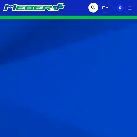
🛒
0
IT
▾
☰