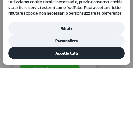
Utilizziamo cookie tecnici necessari e, previo consenso, cookie
statistici e servizi esterni come YouTube. Puoi accettare tutto,
rifiutare i cookie non necessari o personalizzare le preferenze.
Rifiuta
Personalizza
Maxima 631/G
Accetta tutti
Barella a cucchiaio con testa/tronco
ad 1 pz verniciata gialla
Go to the page