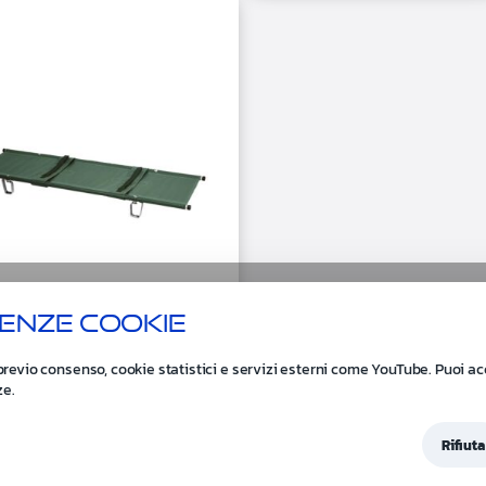
rella pieghevole
enze cookie
50
la militare pieghevole con telo
e
previo consenso, cookie statistici e servizi esterni come YouTube. Puoi acce
ze.
Go to the page
Rifiuta