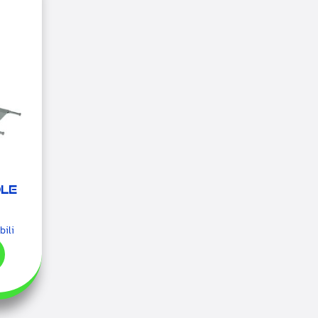
le
bili