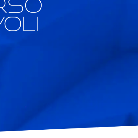
rso
oli