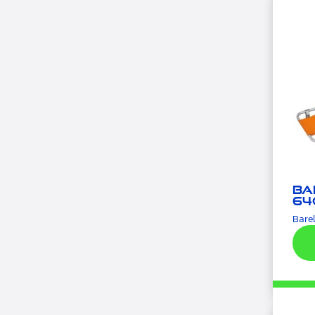
Ba
64
Barel