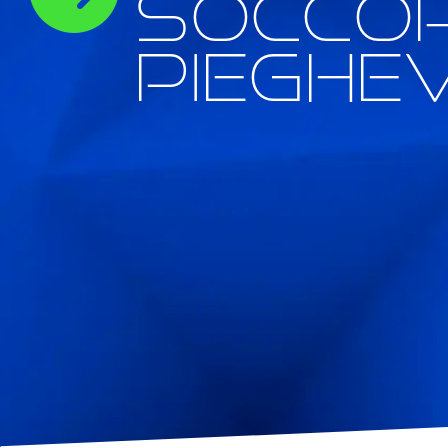
socco
pieghev