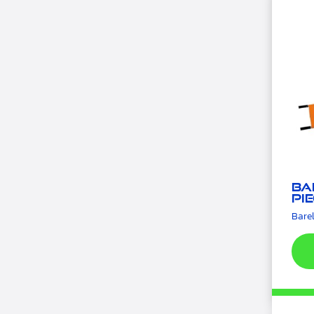
Ba
pi
Barel