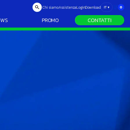
🛒
Chi siamo
Assistenza
Login
Download
0
IT
▾
CONTATTI
EWS
PROMO