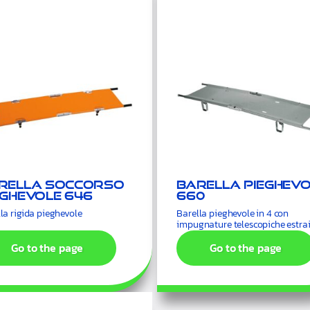
rella soccorso
Barella pieghevo
eghevole 646
660
la rigida pieghevole
Barella pieghevole in 4 con
impugnature telescopiche estrai
Go to the page
Go to the page