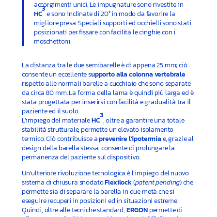
accorgimenti unici. Le impugnature sono rivestite in
3
HC
e sono inclinate di 20° in modo da favorire la
migliore presa. Speciali supporti ed occhielli sono stati
posizionati per fissare con facilità le cinghie con i
moschettoni.
La distanza tra le due semibarelle è di appena 25 mm; ciò
consente un eccellente s
upporto alla colonna vertebrale
rispetto alle normali barelle a cucchiaio che sono separate
da circa 80 mm. La forma della lama è quindi più larga ed è
stata progettata per inserirsi con facilità e gradualità tra il
paziente ed il suolo.
3
L’impiego del materiale
HC
, oltre a garantire una totale
stabilità strutturale, permette un elevato isolamento
termico. Ciò contribuisce a
prevenire l’ipotermia
e, grazie al
design della barella stessa, consente di prolungare la
permanenza del paziente sul dispositivo.
Un’ulteriore rivoluzione tecnologica è l’impiego del nuovo
sistema di chiusura snodato
Flexilock
(
patent pending
) che
permette sia di separare la barella in due metà che si
eseguire recuperi in posizioni ed in situazioni estreme.
Quindi, oltre alle tecniche standard,
ERGON
permette di