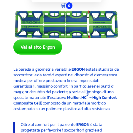
🛒
0
Vai al sito Ergon
La barella a geometria variabile
ERGON
è stata studiata da
soccorritori e da tecnici esperti nei dispositivi d’emergenza
medica per offrire prestazioni finora impensabili.
Garantisce il massimo comfort, in particolare nei punti di
maggior decubito del paziente, grazie all’impiego di uno
3
speciale materiale (l’esclusivo
Me.Ber. HC
– High Comfort
Composite Cell
) composto da un materiale morbido
costampato su un polimero plastico ad alta resistenza.
Oltre al comfort per il paziente
ERGON
è stata
progettata per favorire i soccorritori grazie ad