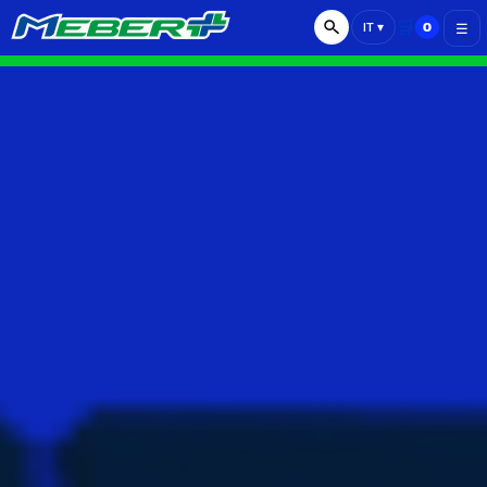
🛒
0
IT
▾
☰