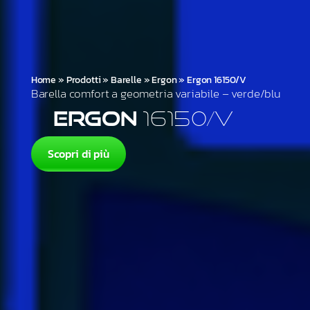
Home
»
Prodotti
»
Barelle
»
Ergon
»
Ergon 16150/V
Barella comfort a geometria variabile – verde/blu
Ergon
16150/V
Scopri di più