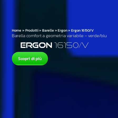
Home
»
Prodotti
»
Barelle
»
Ergon
»
Ergon 16150/V
Barella comfort a geometria variabile – verde/blu
Ergon
16150/V
Scopri di più