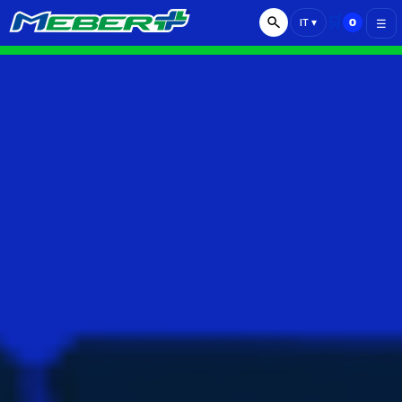
🛒
0
IT
▾
☰