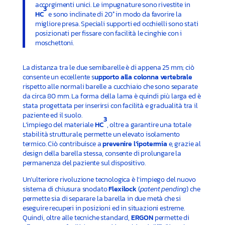
accorgimenti unici. Le impugnature sono rivestite in
3
HC
e sono inclinate di 20° in modo da favorire la
migliore presa. Speciali supporti ed occhielli sono stati
posizionati per fissare con facilità le cinghie con i
moschettoni.
La distanza tra le due semibarelle è di appena 25 mm; ciò
consente un eccellente s
upporto alla colonna vertebrale
rispetto alle normali barelle a cucchiaio che sono separate
da circa 80 mm. La forma della lama è quindi più larga ed è
stata progettata per inserirsi con facilità e gradualità tra il
paziente ed il suolo.
3
L’impiego del materiale
HC
, oltre a garantire una totale
stabilità strutturale, permette un elevato isolamento
termico. Ciò contribuisce a
prevenire l’ipotermia
e, grazie al
design della barella stessa, consente di prolungare la
permanenza del paziente sul dispositivo.
Un’ulteriore rivoluzione tecnologica è l’impiego del nuovo
sistema di chiusura snodato
Flexilock
(
patent pending
) che
permette sia di separare la barella in due metà che si
eseguire recuperi in posizioni ed in situazioni estreme.
Quindi, oltre alle tecniche standard,
ERGON
permette di