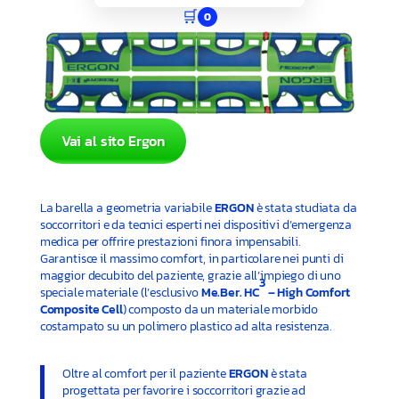
🛒
0
Vai al sito Ergon
La barella a geometria variabile
ERGON
è stata studiata da
soccorritori e da tecnici esperti nei dispositivi d’emergenza
medica per offrire prestazioni finora impensabili.
Garantisce il massimo comfort, in particolare nei punti di
maggior decubito del paziente, grazie all’impiego di uno
3
speciale materiale (l’esclusivo
Me.Ber. HC
– High Comfort
Composite Cell
) composto da un materiale morbido
costampato su un polimero plastico ad alta resistenza.
Oltre al comfort per il paziente
ERGON
è stata
progettata per favorire i soccorritori grazie ad