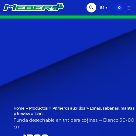
🛒
0
ES
▾
☰
Home
»
Productos
»
Primeros auxilios
»
Lonas, sábanas, mantas
y fundas
»
1388
Funda desechable en tnt para cojines – Blanco 50×80
cm