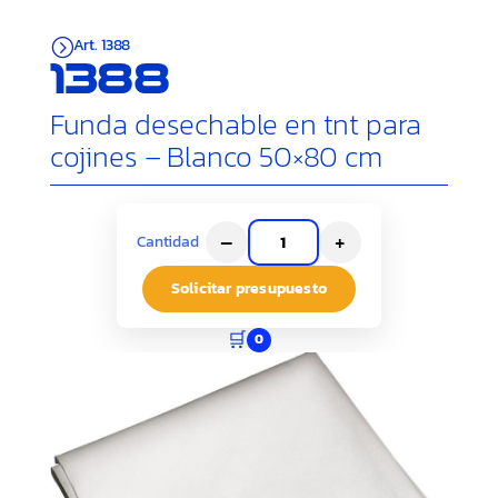
Art. 1388
=
1388
Funda desechable en tnt para
cojines – Blanco 50×80 cm
–
+
Cantidad
Solicitar presupuesto
🛒
0