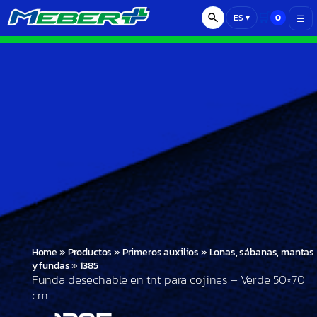
🛒
0
ES
▾
☰
Home
»
Productos
»
Primeros auxilios
»
Lonas, sábanas, mantas
y fundas
»
1385
Funda desechable en tnt para cojines – Verde 50×70
cm