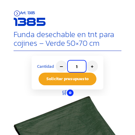
Art. 1385
=
1385
Funda desechable en tnt para
cojines – Verde 50×70 cm
–
+
Cantidad
Solicitar presupuesto
🛒
0