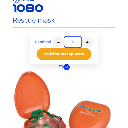
1080
Rescue mask
–
+
Cantidad
Solicitar presupuesto
🛒
0