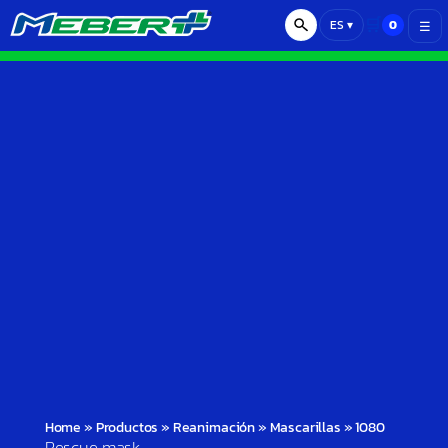
🛒
0
ES
▾
☰
Home
»
Productos
»
Reanimación
»
Mascarillas
»
1080
Rescue mask