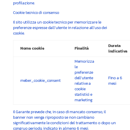
profilazione.
Cookie tecnico di consenso
Il sito utilizza un cookie tecnico per memorizzare le
preferenze espresse dall’utente in relazione all’uso dei
cookie.
Durata
Nome cookie
Finalità
indicativa
Memorizza
le
preferenze
dell’utente
Fino a 6
meber_cookie_consent
relative a
mesi
cookie
statistici e
marketing
Il Garante prevede che, in caso di mancato consenso, il
banner non venga riproposto se non cambiano
significativamente le condizioni del trattamento o dopo un
congruo periodo, indicato in almeno 6 mesi.