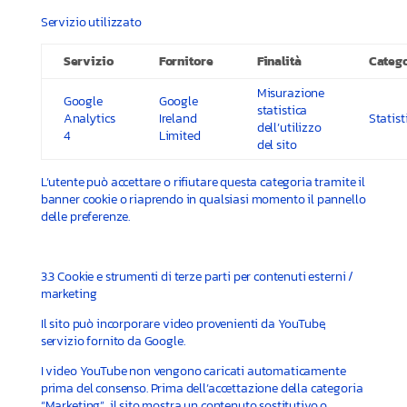
Servizio utilizzato
Servizio
Fornitore
Finalità
Categ
Misurazione
Google
Google
statistica
Analytics
Ireland
Statist
dell’utilizzo
4
Limited
del sito
L’utente può accettare o rifiutare questa categoria tramite il
banner cookie o riaprendo in qualsiasi momento il pannello
delle preferenze.
3.3 Cookie e strumenti di terze parti per contenuti esterni /
marketing
Il sito può incorporare video provenienti da YouTube,
servizio fornito da Google.
I video YouTube non vengono caricati automaticamente
prima del consenso. Prima dell’accettazione della categoria
“Marketing”, il sito mostra un contenuto sostitutivo o