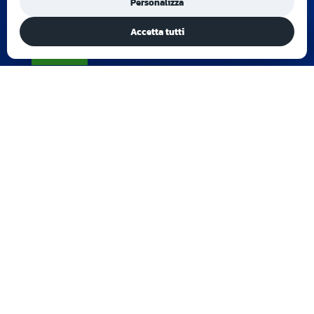
Personalizza
I nostri prodotti
Accetta tutti
Barelle
5
Barelle e carrelli autocaricanti
5
Sedie Portantine
5
Immobilizzazione
5
Gradini Dynastep
5
Altri prodotti per l'emergenza
5
Contatti
+39.0521.648770

contact@meber.it
