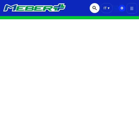
🛒
0
IT
▾
☰