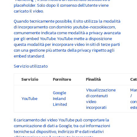
placeholder. Solo dopo il consenso dell’utente viene
caricato il video.
Quando tecnicamente possibile, il sito utilizza la modalità
di incorporamento con dominio youtube-nocookie.com,
comunemente indicata come modalità a privacy avanzata
per gli embed YouTube. YouTube mette a disposizione
questa modalità per incorporare video in siti di terze parti
con una gestione più attenta della privacy rispetto agli
embed standard.
Servizio utilizzato
Servizio
Fornitore
Finalità
Cat
Visualizzazione
Mar
Google
di contenuti
/
YouTube
Ireland
video
con
Limited
incorporati
est
Il caricamento dei video YouTube può comportare la
comunicazione di dati a Google, tra cui informazioni
tecniche sul dispositivo, indirizzo IP e dati relativi