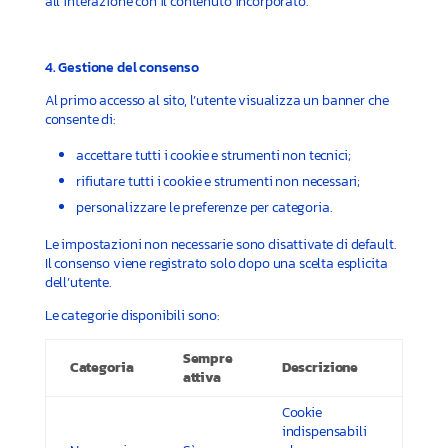
all’interazione con il contenuto incorporato.
4. Gestione del consenso
Al primo accesso al sito, l’utente visualizza un banner che
consente di:
accettare tutti i cookie e strumenti non tecnici;
rifiutare tutti i cookie e strumenti non necessari;
personalizzare le preferenze per categoria.
Le impostazioni non necessarie sono disattivate di default.
Il consenso viene registrato solo dopo una scelta esplicita
dell’utente.
Le categorie disponibili sono:
Sempre
Categoria
Descrizione
attiva
Cookie
indispensabili