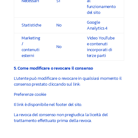
Necessari
Sì
al
funzionamento
del sito
Google
Statistiche
No
Analytics 4
Marketing
Video YouTube
/
e contenuti
No
contenuti
incorporati di
esterni
terze parti
5. Come modificare o revocare il consenso
L’utente può modificare o revocare in qualsiasi momento il
consenso prestato cliccando sul link:
Preferenze cookie
Il link è disponibile nel footer del sito.
La revoca del consenso non pregiudica la liceità del
trattamento effettuato prima della revoca.