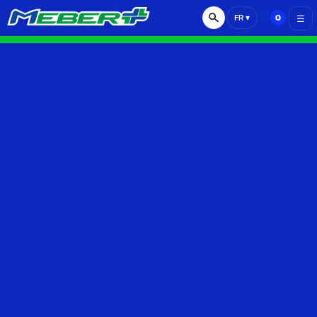
🛒
0
FR
▾
☰