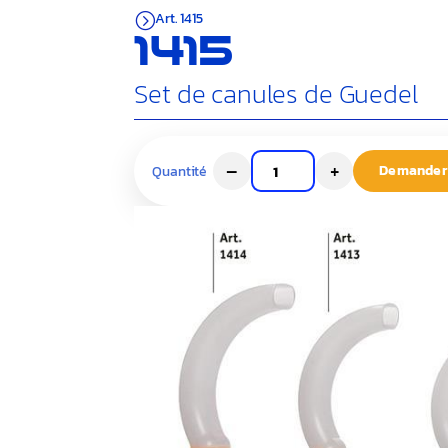
Art. 1415
=
1415
Set de canules de Guedel
–
+
Demander 
Quantité