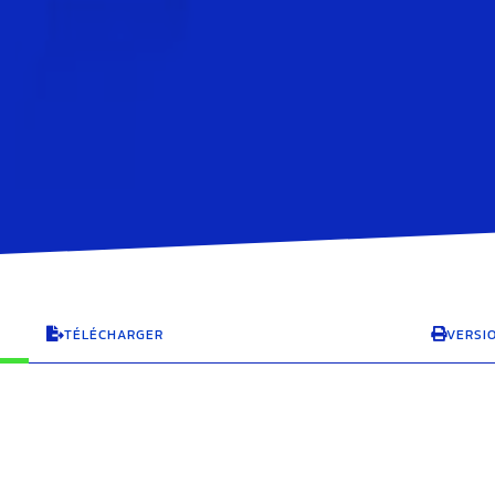
TÉLÉCHARGER
VERSI

