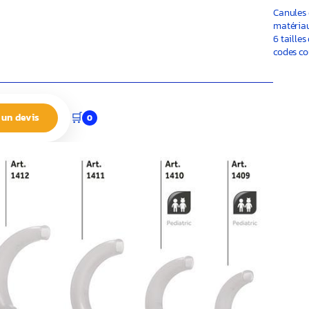
Canules 
matériau
6 tailles
codes co
🛒
un devis
0