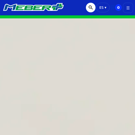
🛒
0
ES
▾
☰