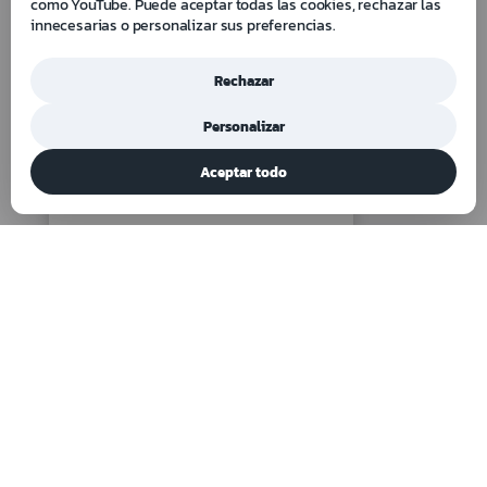
como YouTube. Puede aceptar todas las cookies, rechazar las
innecesarias o personalizar sus preferencias.
Rechazar
Personalizar
Aceptar todo
Ergon Junior 16160/V
Camilla pediátrica comfort de
geometría variable amarilla/azul
Ir a la página