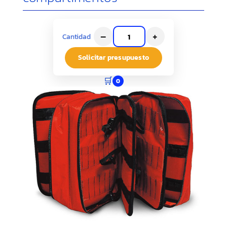
–
+
Cantidad
Solicitar presupuesto
🛒
0