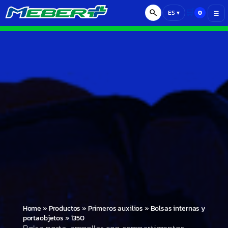
🛒
0
ES
▾
☰
Home
»
Productos
»
Primeros auxilios
»
Bolsas internas y
portaobjetos
»
1350