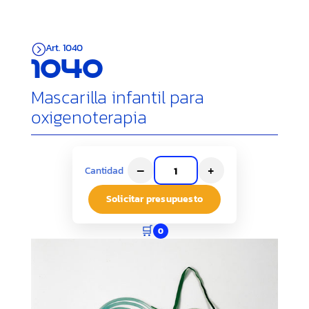
Art. 1040
=
1040
Mascarilla infantil para
oxigenoterapia
–
+
Cantidad
Solicitar presupuesto
🛒
0