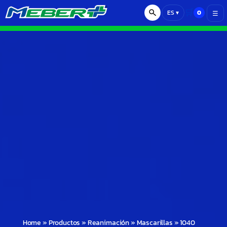
🛒
0
ES
▾
☰
Home
»
Productos
»
Reanimación
»
Mascarillas
»
1040